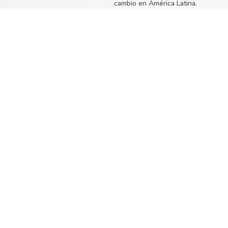
cambio en América Latina.
Conócenos
+
600,00
colombianos y
colombianas disfrutan de
la
incursión financiera
junto a
CrediSmart