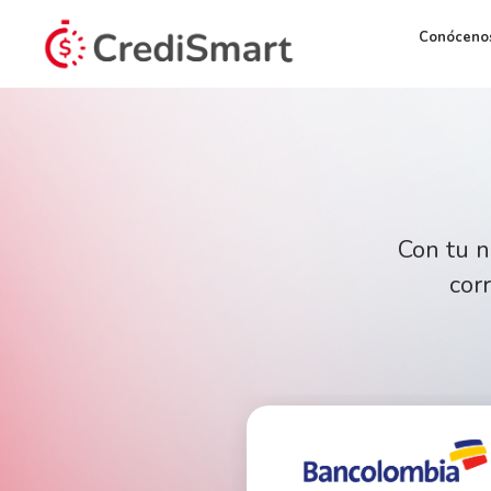
Conóceno
Con tu n
cor