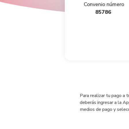
nvenio número
Convenio número
1768
ó
25478
85786
Para realizar tu pago a
deberás ingresar a la A
medios de pago y selecci