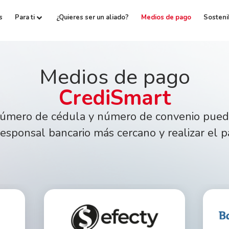
s
Para ti
¿Quieres ser un aliado?
Medios de pago
Sosteni
Medios de pago
CrediSmart
úmero de cédula y número de convenio puede
responsal bancario más cercano y realizar el p