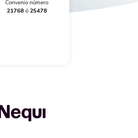
Convenio número
Convenio núm
21768
ó
25478
85786