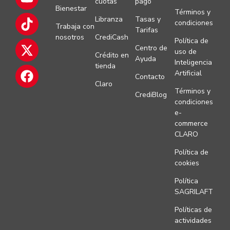
cuotas
pago
Bienestar
Términos y
Libranza
Tasas y
condiciones
Trabaja con
Tarifas
nosotros
CrediCash
Política de
Centro de
uso de
Crédito en
Ayuda
Inteligencia
tienda
Artificial
Contacto
Claro
Términos y
CrediBlog
condiciones
e-
commerce
CLARO
Política de
cookies
Política
SAGRILAFT
Políticas de
actividades