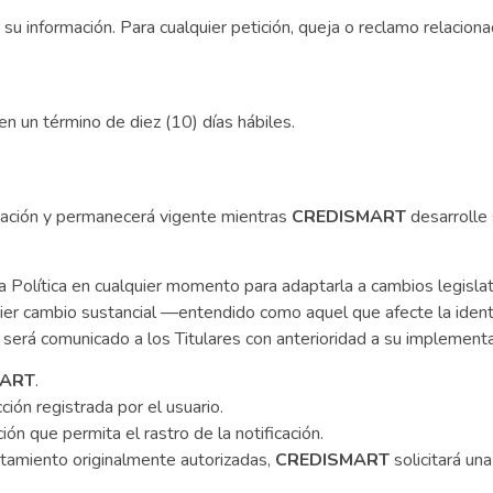
ar su información. Para cualquier petición, queja o reclamo relacio
n un término de diez (10) días hábiles.
licación y permanecerá vigente mientras
CREDISMART
desarrolle 
 Política en cualquier momento para adaptarla a cambios legislati
ier cambio sustancial —entendido como aquel que afecte la identi
 será comunicado a los Titulares con anterioridad a su implementa
MART
.
ción registrada por el usuario.
n que permita el rastro de la notificación.
atamiento originalmente autorizadas,
CREDISMART
solicitará una