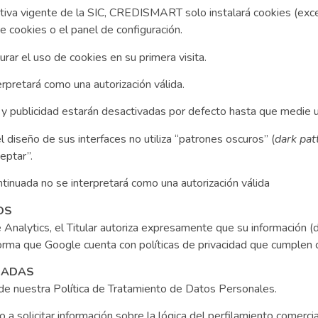
ativa vigente de la SIC, CREDISMART solo instalará cookies (exce
 cookies o el panel de configuración.
gurar el uso de cookies en su primera visita.
erpretará como una autorización válida.
 y publicidad estarán desactivadas por defecto hasta que medie una
iseño de sus interfaces no utiliza “patrones oscuros” (
dark pat
ceptar”.
inuada no se interpretará como una autorización válida
OS
nalytics, el Titular autoriza expresamente que su información (di
a que Google cuenta con políticas de privacidad que cumplen co
ZADAS
s de nuestra Política de Tratamiento de Datos Personales.
o a solicitar información sobre la lógica del perfilamiento comerci