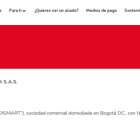
s
Para ti
¿Quieres ser un aliado?
Medios de pago
Sosteni
 S.A.S.
ART”), sociedad comercial domiciliada en Bogotá D.C., con 