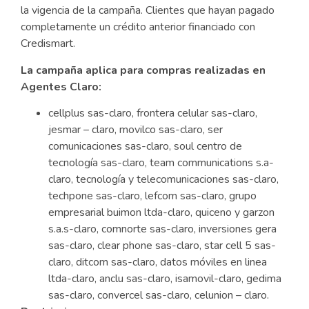
la vigencia de la campaña. Clientes que hayan pagado
completamente un crédito anterior financiado con
Credismart.
La campaña aplica para compras realizadas en
Agentes Claro:
cellplus sas-claro, frontera celular sas-claro,
jesmar – claro, movilco sas-claro, ser
comunicaciones sas-claro, soul centro de
tecnología sas-claro, team communications s.a-
claro, tecnología y telecomunicaciones sas-claro,
techpone sas-claro, lefcom sas-claro, grupo
empresarial buimon ltda-claro, quiceno y garzon
s.a.s-claro, comnorte sas-claro, inversiones gera
sas-claro, clear phone sas-claro, star cell 5 sas-
claro, ditcom sas-claro, datos móviles en linea
ltda-claro, anclu sas-claro, isamovil-claro, gedima
sas-claro, convercel sas-claro, celunion – claro.