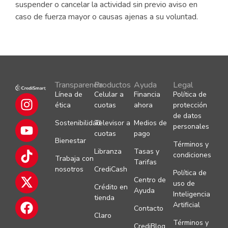
suspender o cancelar la actividad sin previo aviso en
caso de fuerza mayor o causas ajenas a su voluntad.
Transparencia
Productos
Ayuda
Legal
Línea de
Celular a
Financia
Política de
ética
cuotas
ahora
protección
de datos
Sostenibilidad
Televisor a
Medios de
personales
cuotas
pago
Bienestar
Términos y
Libranza
Tasas y
condiciones
Trabaja con
Tarifas
nosotros
CrediCash
Política de
Centro de
uso de
Crédito en
Ayuda
Inteligencia
tienda
Artificial
Contacto
Claro
Términos y
CrediBlog