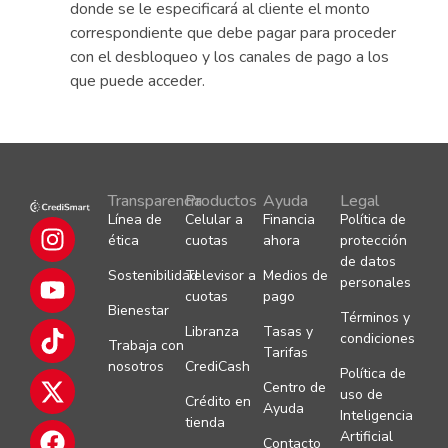
donde se le especificará al cliente el monto
correspondiente que debe pagar para proceder
con el desbloqueo y los canales de pago a los
que puede acceder.
Transparencia
Productos
Ayuda
Legal
Línea de
Celular a
Financia
Política de
ética
cuotas
ahora
protección
de datos
Sostenibilidad
Televisor a
Medios de
personales
cuotas
pago
Bienestar
Términos y
Libranza
Tasas y
condiciones
Trabaja con
Tarifas
nosotros
CrediCash
Política de
Centro de
uso de
Crédito en
Ayuda
Inteligencia
tienda
Artificial
Contacto