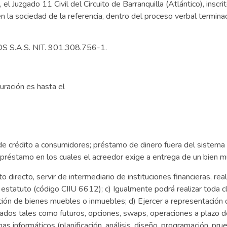
l Juzgado 11 Civil del Circuito de Barranquilla (Atlántico), ins
da en la sociedad de la referencia, dentro del proceso verbal ter
S S.A.S. NIT. 901.308.756-1.
uración es hasta el
e crédito a consumidores; préstamo de dinero fuera del sistema 
 préstamo en los cuales el acreedor exige a entrega de un bien mu
 directo, servir de intermediario de instituciones financieras, rea
estatuto (código CIIU 6612); c) Igualmente podrá realizar toda c
ación de bienes muebles o inmuebles; d) Ejercer a representación 
ados tales como futuros, opciones, swaps, operaciones a plazo de
as informáticos (planificación, análisis, diseño, programación, pr