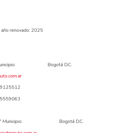
o año renovado: 2025
9 10 57 Municipio: Bogotá D.C.
uto.com.ar
125512
559063
le 99 10 57 Municipio: Bogotá D.C.
rediminuto.com.ar