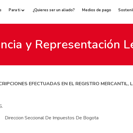
s
Para ti
¿Quieres ser un aliado?
Medios de pago
Sosteni
encia y Representación L
RIPCIONES EFECTUADAS EN EL REGISTRO MERCANTIL, L
S.
eccion Seccional De Impuestos De Bogota