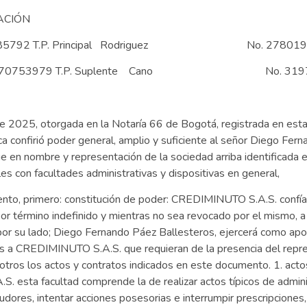
CIÓN
No. 1014285792 T.P. Principal Rodriguez No. 278019
z C.C. No. 1070753979 T.P. Suplente Cano No. 319
 de 2025, otorgada en la Notaría 66 de Bogotá, registrada en es
ca confirió poder general, amplio y suficiente al señor Diego Fern
en nombre y representación de la sociedad arriba identificada eje
les con facultades administrativas y dispositivas en general,
ento, primero: constitución de poder: CREDIMINUTO S.A.S. confía l
 por término indefinido y mientras no sea revocado por el mismo,
 por su lado; Diego Fernando Páez Ballesteros, ejercerá como apo
ites a CREDIMINUTO S.A.S. que requieran de la presencia del repre
tros los actos y contratos indicados en este documento. 1. actos
sta facultad comprende la de realizar actos típicos de adminis
eudores, intentar acciones posesorias e interrumpir prescripciones