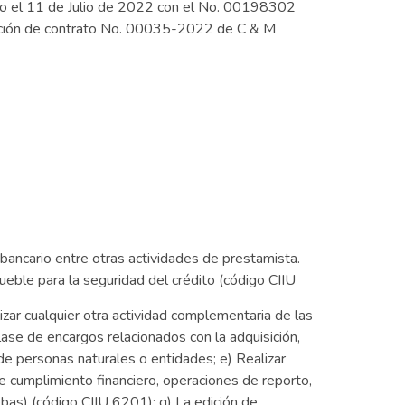
crito el 11 de Julio de 2022 con el No. 00198302
minación de contrato No. 00035-2022 de C & M
bancario entre otras actividades de prestamista.
eble para la seguridad del crédito (código CIIU
lizar cualquier otra actividad complementaria de las
lase de encargos relacionados con la adquisición,
de personas naturales o entidades; e) Realizar
 cumplimiento financiero, operaciones de reporto,
uebas) (código CIIU 6201); g) La edición de