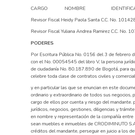
CARGO NOMBRE IDENTIFICA
Revisor Fiscal Heidy Paola Santa C.C. 
Revisor Fiscal Yuliana Andrea Ramire
PODERES
Por Escritura Pública No. 0156 del 3 de febrero
con el No. 00054545 del libro V, la persona jurídi
de ciudadanía No. 80.187.890 de Bogotá, para que 
celebre toda clase de contratos civiles y comercia
y en particular las que se enuncian en este docum
ordinario y extraordinario de todos sus negocios,
cargo de ellos por cuenta y riesgo del mandante.
jurídicos, negocios, gestiones, diligencias y trám
en nombre y representación de la compañía entre o
sean muebles e inmuebles de CRODIMINUTO S.A.S. e
créditos del mandante, perseguir en juicio a los d