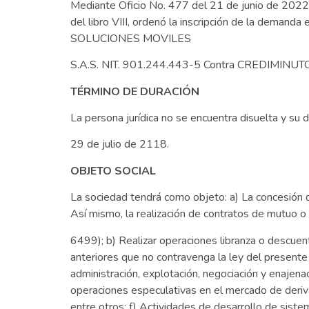
Mediante Oficio No. 477 del 21 de junio de 2022, e
del libro VIII, ordenó la inscripción de la deman
SOLUCIONES MOVILES
S.A.S. NIT. 901.244.443-5 Contra CREDIMINUTO
TÉRMINO DE DURACIÓN
La persona jurídica no se encuentra disuelta y su d
29 de julio de 2118.
OBJETO SOCIAL
La sociedad tendrá como objeto: a) La concesión d
Así mismo, la realización de contratos de mutuo o
6499); b) Realizar operaciones libranza o descuento
anteriores que no contravenga la ley del presente 
administración, explotación, negociación y enajen
operaciones especulativas en el mercado de deriv
entre otros; f) Actividades de desarrollo de sistem