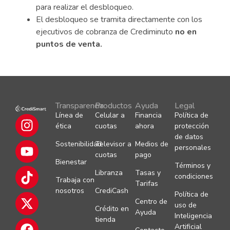
para realizar el desbloqueo.
El desbloqueo se tramita directamente con los
ejecutivos de cobranza de Crediminuto
no en
puntos de venta.
Transparencia
Productos
Ayuda
Legal
Línea de
Celular a
Financia
Política de
ética
cuotas
ahora
protección
de datos
Sostenibilidad
Televisor a
Medios de
personales
cuotas
pago
Bienestar
Términos y
Libranza
Tasas y
condiciones
Trabaja con
Tarifas
nosotros
CrediCash
Política de
Centro de
uso de
Crédito en
Ayuda
Inteligencia
tienda
Artificial