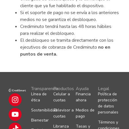
cliente que ya fue habilitado el dispositivo.
Si el soporte de pago no se envía a los anteriores
medios no se garantiza el desbloqueo.
Crediminuto tendrá hasta las 48 horas hábiles
para realizar el desbloqueo.
El desbloqueo se tramita directamente con los
ejecutivos de cobranza de Crediminuto
no en
puntos de venta.
Transparencia
Productos
Ayuda
Legal
Línea de
Celular a
Financia
Política de
ética
cuotas
ahora
protección
de datos
Sostenibilidad
Televisor a
Medios de
personales
cuotas
pago
Bienestar
Términos y
Libranza
Tasas y
condiciones