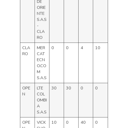
DE
ORIE
NTE
S.A.S
-
CLA
RO
CLA
MER
0
0
4
10
RO
CAT
ECN
O.CO
M
S.A.S
OPE
LTE
30
30
0
0
N
COL
OMBI
A
S.A.S
OPE
VICK
10
0
40
0