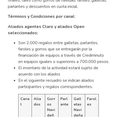
finales, tales como gorros de navidad, faroles, galletas,
parlantes y descuentos en cuota inicial.
Términos y Condiciones por canal:
Aliados agentes Claro y aliados Open
seleccionados:
Son 2.000 regalos entre galletas, parlantes,
faroles y gorros que se entregarán por la
financiación de equipos a través de Crediminuto
en equipos iguales o superiores a 700.000 pesos.
El inventario de la actividad estará sujeto de
acuerdo con los aliados
En el siguiente recuadro se indican aliados
participantes y regalos correspondientes.
Cana
Alia
Gorr
Parl
Gall
Farol
l
dos
os
ante
etas
es
Navi
Navi
deñ
deña