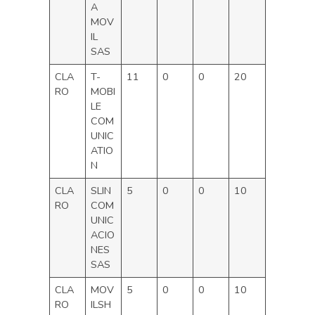
A
MOV
IL
SAS
CLA
T-
11
0
0
20
RO
MOBI
LE
COM
UNIC
ATIO
N
CLA
SLIN
5
0
0
10
RO
COM
UNIC
ACIO
NES
SAS
CLA
MOV
5
0
0
10
RO
ILSH