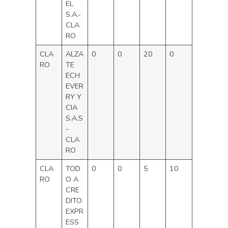
EL
S.A.-
CLA
RO
CLA
ALZA
0
0
20
0
RO
TE
ECH
EVER
RY Y
CIA
S.A.S
-
CLA
RO
CLA
TOD
0
0
5
10
RO
O A
CRE
DITO
EXPR
ESS