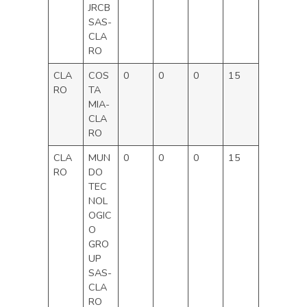
JRCB
SAS-
CLA
RO
CLA
COS
0
0
0
15
RO
TA
MIA-
CLA
RO
CLA
MUN
0
0
0
15
RO
DO
TEC
NOL
OGIC
O
GRO
UP
SAS-
CLA
RO