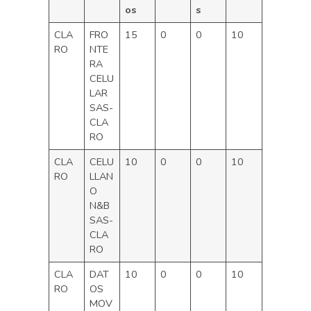
os
s
CLA
FRO
15
0
0
10
RO
NTE
RA
CELU
LAR
SAS-
CLA
RO
CLA
CELU
10
0
0
10
RO
LLAN
O
N&B
SAS-
CLA
RO
CLA
DAT
10
0
0
10
RO
OS
MOV