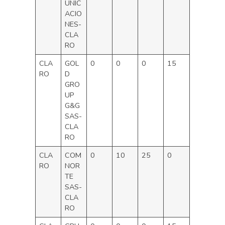
UNIC
ACIO
NES-
CLA
RO
CLA
GOL
0
0
0
15
RO
D
GRO
UP
G&G
SAS-
CLA
RO
CLA
COM
0
10
25
0
RO
NOR
TE
SAS-
CLA
RO