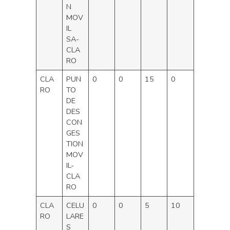
N
MOV
IL
SA-
CLA
RO
CLA
PUN
0
0
15
0
RO
TO
DE
DES
CON
GES
TION
MOV
IL-
CLA
RO
CLA
CELU
0
0
5
10
RO
LARE
S