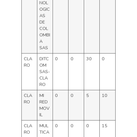
NOL
OGIC
AS
DE
COL
OMBI
A
SAS
CLA
DITC
0
0
30
0
RO
OM
SAS-
CLA
RO
CLA
MI
0
0
5
10
RO
RED
MOV
IL
CLA
MUL
0
0
0
15
RO
TICA