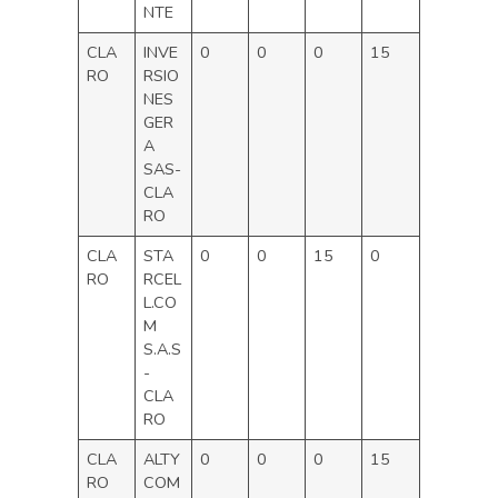
NTE
CLA
INVE
0
0
0
15
RO
RSIO
NES
GER
A
SAS-
CLA
RO
CLA
STA
0
0
15
0
RO
RCEL
L.CO
M
S.A.S
-
CLA
RO
CLA
ALTY
0
0
0
15
RO
COM