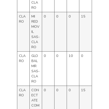
CLA
RO
CLA
MI
0
0
0
15
RO
RED
MOV
IL
SAS-
CLA
RO
CLA
GLO
0
0
10
0
RO
BAL
MR
SAS-
CLA
RO
CLA
CON
0
0
0
15
RO
ECT
ATE
COM