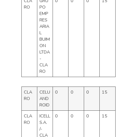
CLA
GRU
0
0
0
15
RO
PO
EMP
RES
ARIA
L
BUIM
ON
LTDA
-
CLA
RO
CLA
CELU
0
0
0
15
RO
AND
ROID
CLA
ICELL
0
0
0
15
RO
S.A.
/-
CLA