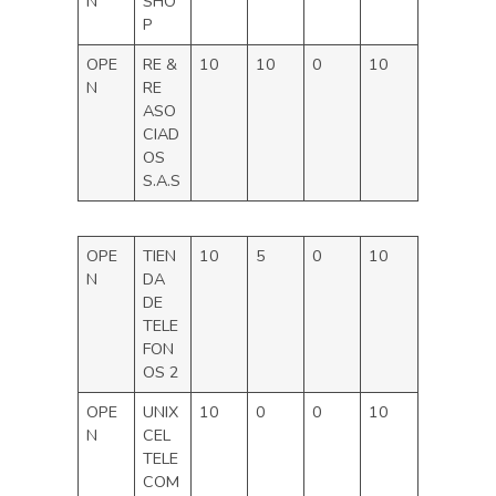
N
SHO
P
OPE
RE &
10
10
0
10
N
RE
ASO
CIAD
OS
S.A.S
OPE
TIEN
10
5
0
10
N
DA
DE
TELE
FON
OS 2
OPE
UNIX
10
0
0
10
N
CEL
TELE
COM