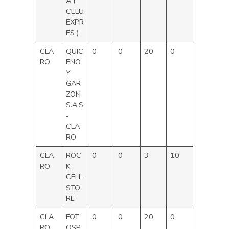
A (
CELU
EXPR
ES )
CLA
QUIC
0
0
20
0
RO
ENO
Y
GAR
ZON
S.A.S
-
CLA
RO
CLA
ROC
0
0
3
10
RO
K
CELL
STO
RE
CLA
FOT
0
0
20
0
RO
OSP