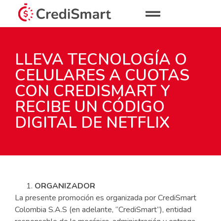
LLEVA TECNOLOGÍA O
CELULARES A CUOTAS
CON CREDISMART Y
RECIBE UN CÓDIGO
DIGITAL DE NETFLIX
ORGANIZADOR
La presente promoción es organizada por CrediSmart
Colombia S.A.S (en adelante, “CrediSmart”), entidad