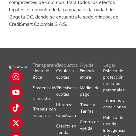
competentes de Colombia. Para todos los efectos
legales, el domicilio de la campaña es la ciudad de
Bogotá D.C, donde se encuentra la sede principal de
CrediSmart Colombia S.A.S.
Transparencia
Productos
Ayuda
Legal
Línea de
Celular a
Financia
Política de
ética
cuotas
ahora
protección
de datos
Sostenibilidad
Televisor a
Medios de
personales
cuotas
pago
Bienestar
Términos y
Libranza
Tasas y
condiciones
Trabaja con
Tarifas
nosotros
CrediCash
Política de
Centro de
uso de
Crédito en
Ayuda
Inteligencia
tienda