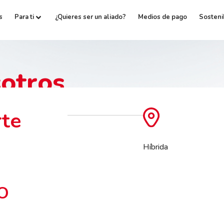
s
Para ti
¿Quieres ser un aliado?
Medios de pago
Sosteni
otros
rte
Híbrida
O