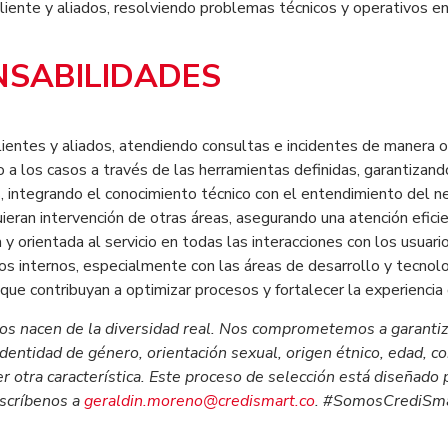
liente y aliados, resolviendo problemas técnicos y operativos en
NSABILIDADES
clientes y aliados, atendiendo consultas e incidentes de manera o
a los casos a través de las herramientas definidas, garantizando
s, integrando el conocimiento técnico con el entendimiento del n
eran intervención de otras áreas, asegurando una atención eficie
 orientada al servicio en todas las interacciones con los usuario
s internos, especialmente con las áreas de desarrollo y tecnolog
a que contribuyan a optimizar procesos y fortalecer la experiencia
s nacen de la diversidad real. Nos comprometemos a garantiza
ntidad de género, orientación sexual, origen étnico, edad, co
 otra característica. Este proceso de selección está diseñado p
escríbenos a
geraldin.moreno@credismart.co
. #SomosCrediSm